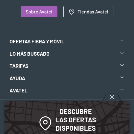
Sobre Avatel
Tiendas Avatel
OFERTAS FIBRA Y MÓVIL
LO MÁS BUSCADO
TARIFAS
AYUDA
AVATEL
DESCUBRE
Aviso legal
-
Política de privacidad
-
Política de Cookies
LAS OFERTAS
DISPONIBLES
© 2026 Avatel Telecom. Todos los derechos reservados.