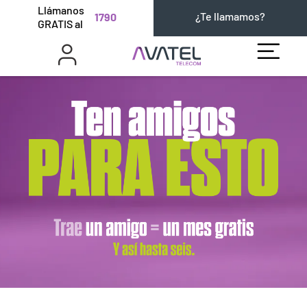
Llámanos
¿Te llamamos?
1790
GRATIS al