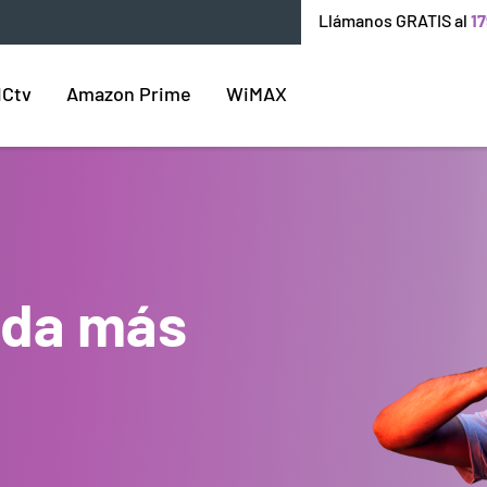
Llámanos GRATIS al
17
ICtv
Amazon Prime
WiMAX
enda más