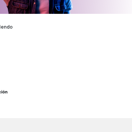
ciendo
ción