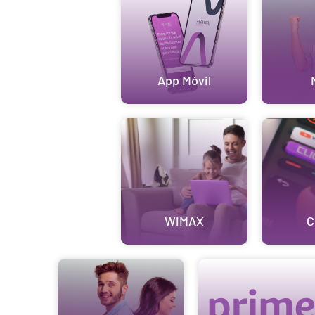
App Móvil
WiMAX
C