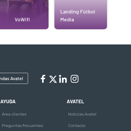
Landing Fútbol
VoWifi
Media
ndas Avatel
AYUDA
AVATEL
Área clientes
Noticias Avatel
Preguntas frecuentes:
Contacto