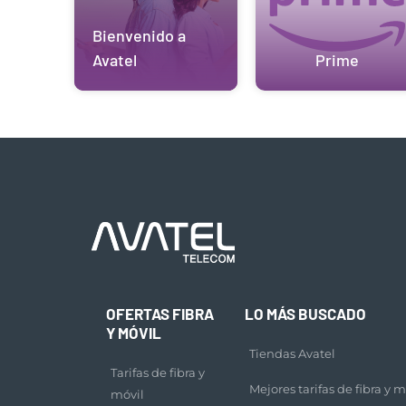
Bienvenido a
Avatel
Prime
OFERTAS FIBRA
LO MÁS BUSCADO
Y MÓVIL
Tiendas Avatel
Tarifas de fibra y
Mejores tarifas de fibra y m
móvil