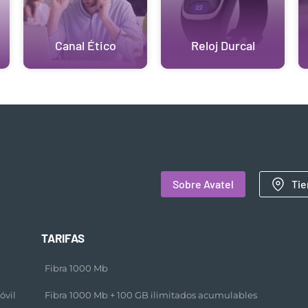
Canal Ético
Reloj Durcal
Sobre Avatel
Tie
TARIFAS
Fibra 1000 Mb
óvil
Fibra 1000 Mb + 100 GB ilimitados acumulables​