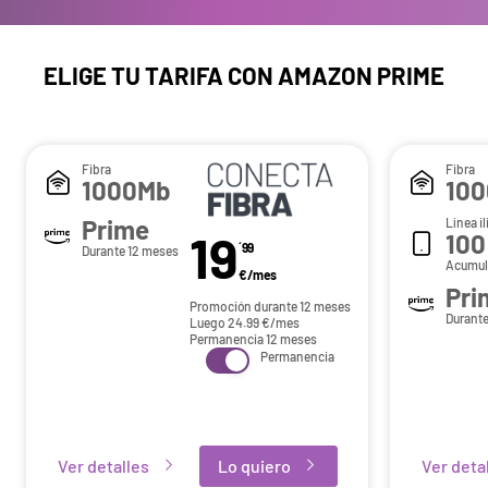
ELIGE TU TARIFA CON AMAZON PRIME
Fibra
Fibra
1000Mb
10
Prime
Línea i
19
100
´99
Durante 12 meses
Acumul
€/mes
Pri
Promoción durante 12 meses
Durante
Luego
24.99
€/mes
Permanencia 12 meses
Permanencia
Ver detalles
Lo quiero
Ver deta