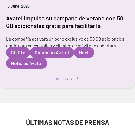
15 June, 2026
Avatel impulsa su campaña de verano con 50
GB adicionales gratis para facilitar la
conectividad durante los meses de mayor
La compañía activará un bono exclusivo de 50 GB adicionales
movilidad
gratis para nuevas altas y clientes de móvil con cobertura
Avatel. Madrid, 15 de junio de 2026 – Coincidiendo con el inicio
CLICtv
Conexión Avatel
Móvil
de la tem
Noticias Avatel
Ver más
ÚLTIMAS NOTAS DE PRENSA