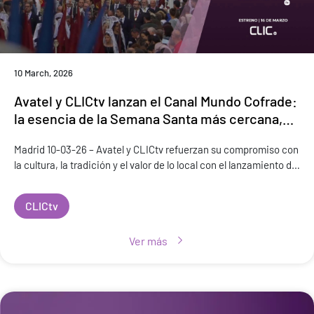
10 March, 2026
Avatel y CLICtv lanzan el Canal Mundo Cofrade:
la esencia de la Semana Santa más cercana,
conectada y enraizada llega a los hogares el 16
Madrid 10-03-26 – Avatel y CLICtv refuerzan su compromiso con
de marzo
la cultura, la tradición y el valor de lo local con el lanzamiento de
Canal Mundo Cofrade, un nuevo canal temático que se
estrenará e
CLICtv
Ver más