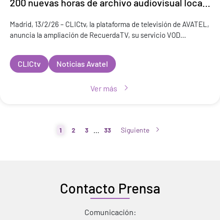
200 nuevas horas de archivo audiovisual local
y refuerza su apuesta con el Carnaval Andaluz
Madrid, 13/2/26 – CLICtv, la plataforma de televisión de AVATEL,
anuncia la ampliación de RecuerdaTV, su servicio VOD
dedicado a difundir la memoria audiovisual local, con la
incorporación de cer
CLICtv
Noticias Avatel
Ver más
...
Siguiente
1
2
3
33
Contacto Prensa
Comunicación: