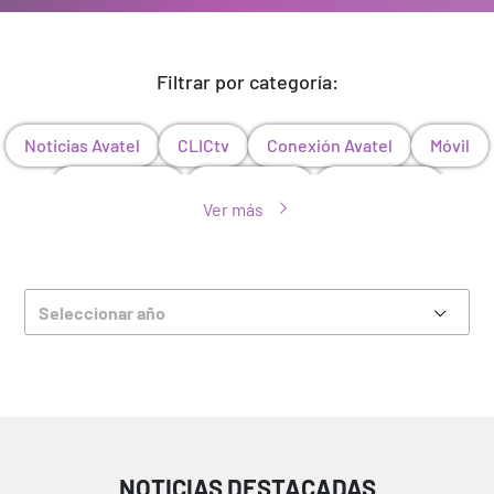
Filtrar por categoría:
Noticias Avatel
CLICtv
Conexión Avatel
Móvil
Despliegues
Fibra óptica
Corporativo
Ver más
Sin categorizar
Programa Único
Locales
Avatel Racing Team
Otros
Seleccionar año
NOTICIAS DESTACADAS