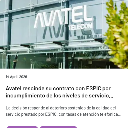
14 April, 2026
Avatel rescinde su contrato con ESPIC por
incumplimiento de los niveles de servicio
contratados y reorganiza su modelo de
La decisión responde al deterioro sostenido de la calidad del
atención al cliente
servicio prestado por ESPIC, con tasas de atención telefónica
significativamente por debajo de los niveles contratados Avatel
inicia la