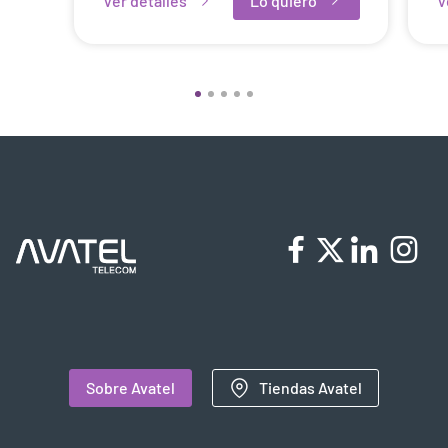
Ver detalles
Lo quiero
V
Sobre Avatel
Tiendas Avatel