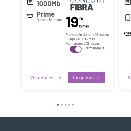
1000Mb
Prime
19
´99
Durante 12 meses
€/mes
Promoción durante 12 meses
Luego
24.99
€/mes
Permanencia 12 meses
Permanencia
Ver detalles
Lo quiero
V