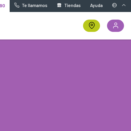
Te llamamos
Tiendas
Ayuda
90