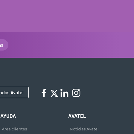
as
ndas Avatel
AYUDA
AVATEL
Área clientes
Noticias Avatel