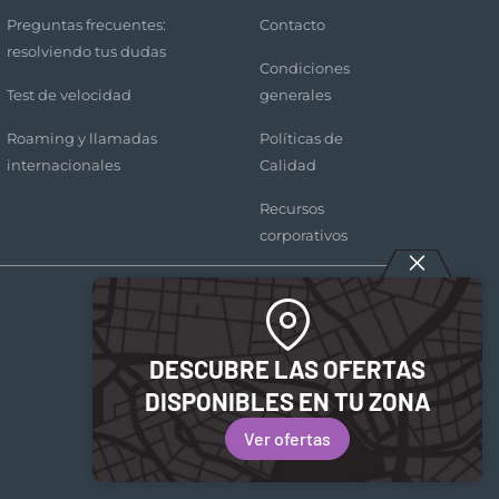
Preguntas frecuentes:
Contacto
resolviendo tus dudas
Condiciones
Test de velocidad
generales
Roaming y llamadas
Políticas de
internacionales
Calidad
Recursos
corporativos
DESCUBRE LAS OFERTAS
DISPONIBLES EN TU ZONA
Ver ofertas