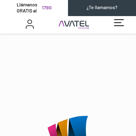
Llámanos
¿Te llamamos?
1790
GRATIS al