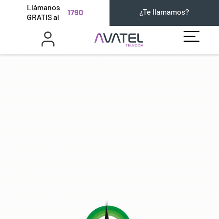
Llámanos
¿Te llamamos?
1790
GRATIS al