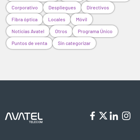
Corporativo
Despliegues
Directivos
Fibra óptica
Locales
Móvil
Noticias Avatel
Otros
Programa Único
Puntos de venta
Sin categorizar