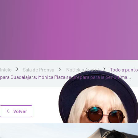
Inicio
Sala de Prensa
Noticias Avatel
Todo a punto
para Guadalajara: Mónica Plaza se prepara para la penúltima
prueba del CERTT siendo líder en T1N
Volver