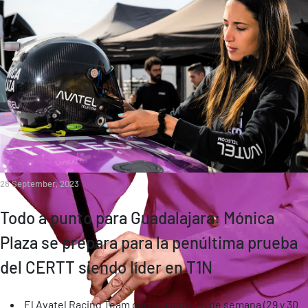
28 September, 2023
Todo a punto para Guadalajara: Mónica
Plaza se prepara para la penúltima prueba
del CERTT siendo líder en T1N
El Avatel Racing Team correrá este fin de semana (29 y 30