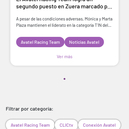
segundo puesto en Zuera marcado por
la climatología
A pesar de las condiciones adversas, Mónica y Marta
Plaza mantienen el liderato en la categoría T1N del
CERTT (Campeonato de España de Rallyes Todo
Terreno) El fuerte temporal del fin de semana hiz
Avatel Racing Team
Noticias Avatel
Ver más
Filtrar por categoría:
Avatel Racing Team
CLICtv
Conexión Avatel