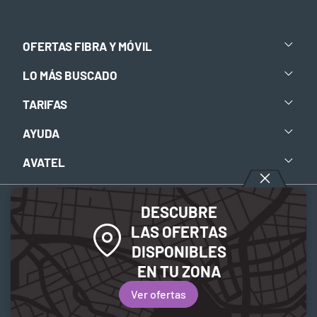
OFERTAS FIBRA Y MÓVIL
LO MÁS BUSCADO
TARIFAS
AYUDA
AVATEL
DESCUBRE
Aviso legal
-
Política de privacidad
-
Política de Cookies
LAS OFERTAS
DISPONIBLES
© 2026 Avatel Telecom. Todos los derechos reservados.
EN TU ZONA
Ver ofertas