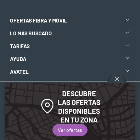
OFERTAS FIBRA Y MÓVIL
LO MÁS BUSCADO
TARIFAS
AYUDA
AVATEL
DESCUBRE
Aviso legal
-
Política de privacidad
-
Política de Cookies
LAS OFERTAS
DISPONIBLES
© 2026 Avatel Telecom. Todos los derechos reservados.
EN TU ZONA
Ver ofertas