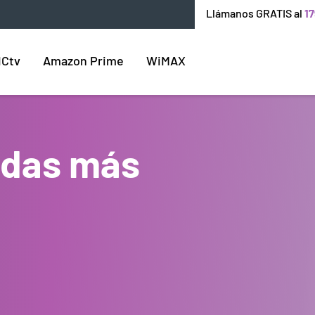
Llámanos GRATIS al
17
ICtv
Amazon Prime
WiMAX
endas más