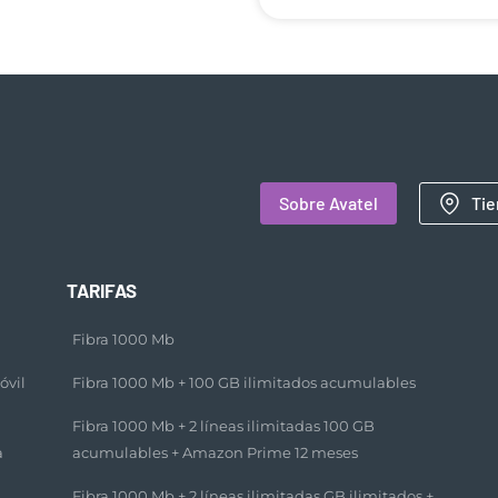
Sobre Avatel
Tie
TARIFAS
Fibra 1000 Mb
óvil
Fibra 1000 Mb + 100 GB ilimitados acumulables​
Fibra 1000 Mb + 2 líneas ilimitadas 100 GB
a
acumulables + Amazon Prime 12 meses​
Fibra 1000 Mb + 2 líneas ilimitadas GB ilimitados +