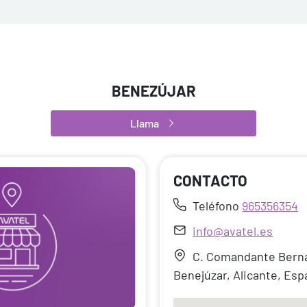
BENEZÚJAR
Llama
CONTACTO
Teléfono
965356354
info@avatel.es
C. Comandante Berna
Benejúzar, Alicante, Es