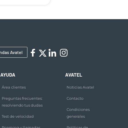
ndas Avatel
AYUDA
AVATEL
Área clientes
Noticias Avatel
Preguntas frecuentes:
Contacto
resolviendo tus dudas
Condiciones
Test de velocidad
generales
Roaming y llamadas
Políticas de