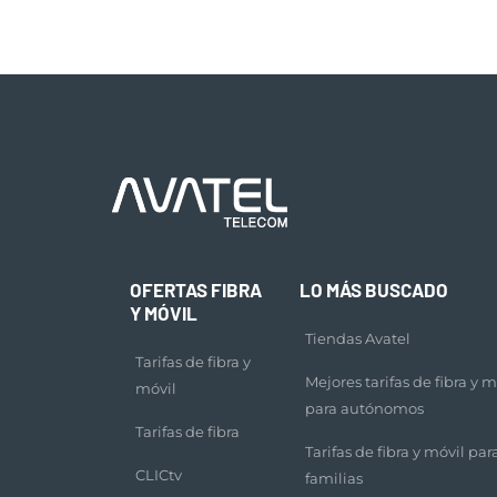
OFERTAS FIBRA
LO MÁS BUSCADO
Y MÓVIL
Tiendas Avatel
Tarifas de fibra y
Mejores tarifas de fibra y m
móvil
para autónomos
Tarifas de fibra
Tarifas de fibra y móvil par
CLICtv
familias