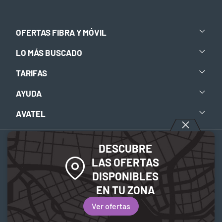
OFERTAS FIBRA Y MÓVIL
LO MÁS BUSCADO
TARIFAS
AYUDA
AVATEL
DESCUBRE
Aviso legal
-
Política de privacidad
-
Política de Cookies
LAS OFERTAS
DISPONIBLES
© 2026 Avatel Telecom. Todos los derechos reservados.
EN TU ZONA
Ver ofertas