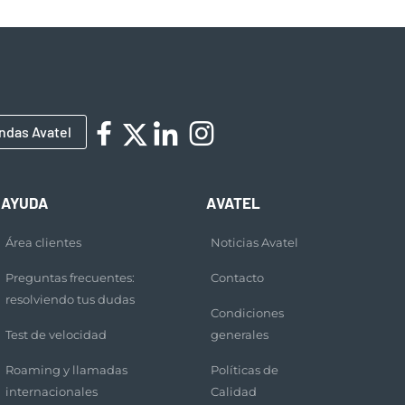
ndas Avatel
AYUDA
AVATEL
Área clientes
Noticias Avatel
Preguntas frecuentes:
Contacto
resolviendo tus dudas
Condiciones
Test de velocidad
generales
Roaming y llamadas
Políticas de
internacionales
Calidad