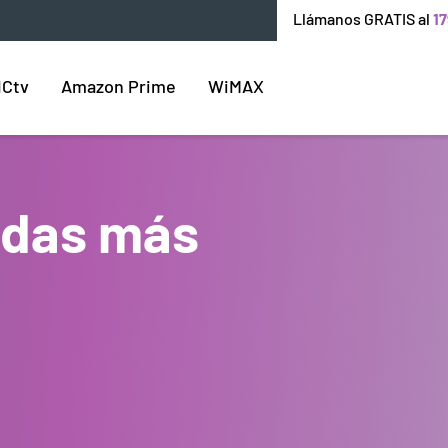
Llámanos GRATIS al
17
ICtv
Amazon Prime
WiMAX
endas más