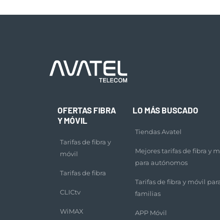
OFERTAS FIBRA
LO MÁS BUSCADO
Y MÓVIL
Tiendas Avatel
Tarifas de fibra y
Mejores tarifas de fibra y m
móvil
para autónomos
Tarifas de fibra
Tarifas de fibra y móvil par
CLICtv
familias
WiMAX
APP Móvil