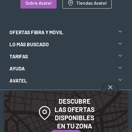
Sobre Avatel
Tiendas Avatel
OFERTAS FIBRA Y MÓVIL
LO MÁS BUSCADO
TARIFAS
AYUDA
AVATEL
DESCUBRE
Aviso legal
-
Política de privacidad
-
Política de Cookies
LAS OFERTAS
DISPONIBLES
© 2026 Avatel Telecom. Todos los derechos reservados.
EN TU ZONA