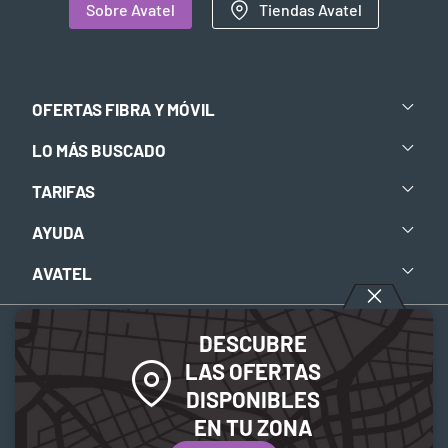
Sobre Avatel
Tiendas Avatel
OFERTAS FIBRA Y MÓVIL
LO MÁS BUSCADO
TARIFAS
AYUDA
AVATEL
DESCUBRE
Aviso legal
-
Política de privacidad
-
Política de Cookies
LAS OFERTAS
DISPONIBLES
© 2026 Avatel Telecom. Todos los derechos reservados.
EN TU ZONA