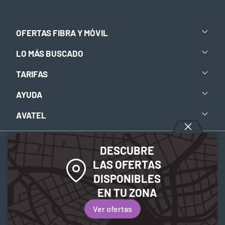
OFERTAS FIBRA Y MÓVIL
LO MÁS BUSCADO
TARIFAS
AYUDA
AVATEL
DESCUBRE
Aviso legal
-
Política de privacidad
-
Política de Cookies
LAS OFERTAS
DISPONIBLES
© 2026 Avatel Telecom. Todos los derechos reservados.
EN TU ZONA
Ver ofertas