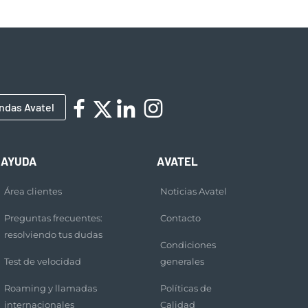
ndas Avatel
AYUDA
AVATEL
Área clientes
Noticias Avatel
Preguntas frecuentes:
Contacto
resolviendo tus dudas
Condiciones
Test de velocidad
generales
Roaming y llamadas
Políticas de
internacionales
Calidad