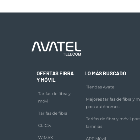
OFERTAS FIBRA
LO MÁS BUSCADO
Y MÓVIL
Tiendas Avatel
Tarifas de fibra y
Mejores tarifas de fibra y m
móvil
para autónomos
Tarifas de fibra
Tarifas de fibra y móvil par
CLICtv
familias
WiMAX
APP Móvil