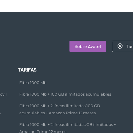
Sobre Avatel
Tie
TARIFAS
Fibra 1000 Mb
óvil
Fibra 1000 Mb + 100 GB ilimitados acumulables​
Fibra 1000 Mb + 2 líneas ilimitadas 100 GB
a
acumulables + Amazon Prime 12 meses​
Fibra 1000 Mb + 2 líneas ilimitadas GB ilimitados +
Amazon Prime 12 meses​