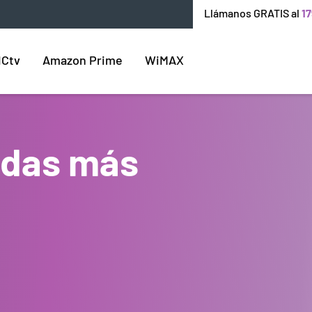
Llámanos GRATIS al
17
ICtv
Amazon Prime
WiMAX
endas más