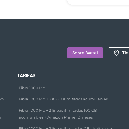
Sobre Avatel
Tie
TARIFAS
Fibra 1000 Mb
óvil
Fibra 1000 Mb + 100 GB ilimitados acumulables​
Fibra 1000 Mb + 2 líneas ilimitadas 100 GB
a
acumulables + Amazon Prime 12 meses​
Fibra 1000 Mb + 2 líneas ilimitadas GB ilimitados +