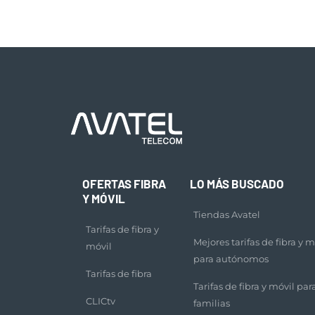
OFERTAS FIBRA
LO MÁS BUSCADO
Y MÓVIL
Tiendas Avatel
Tarifas de fibra y
Mejores tarifas de fibra y m
móvil
para autónomos
Tarifas de fibra
Tarifas de fibra y móvil par
CLICtv
familias