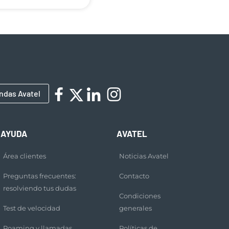
ndas Avatel
AYUDA
AVATEL
Área clientes
Noticias Avatel
Preguntas frecuentes:
Contacto
resolviendo tus dudas
Condiciones
Test de velocidad
generales
Roaming y llamadas
Políticas de