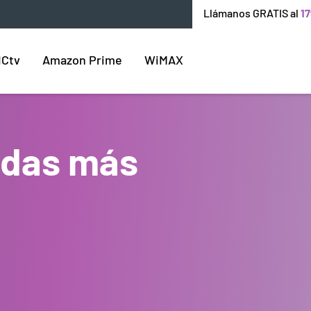
Llámanos GRATIS al
17
ICtv
Amazon Prime
WiMAX
endas más