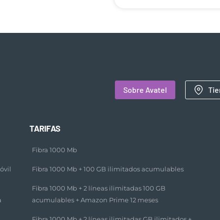
Sobre Avatel
Tie
TARIFAS
Fibra 1000 Mb
óvil
Fibra 1000 Mb + 100 GB ilimitados acumulables​
Fibra 1000 Mb + 2 líneas ilimitadas 100 GB
a
acumulables + Amazon Prime 12 meses​
Fibra 1000 Mb + 2 líneas ilimitadas GB ilimitados +