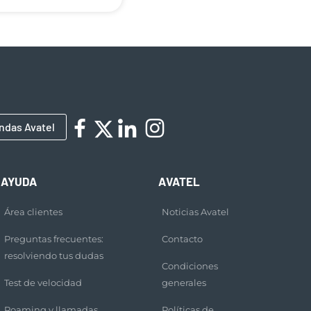
ndas Avatel
AYUDA
AVATEL
Área clientes
Noticias Avatel
Preguntas frecuentes:
Contacto
resolviendo tus dudas
Condiciones
Test de velocidad
generales
Roaming y llamadas
Políticas de