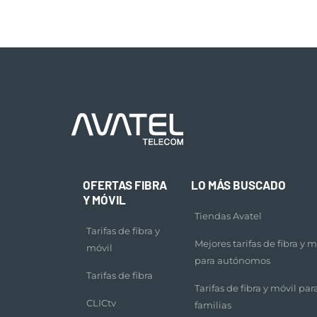
OFERTAS FIBRA
LO MÁS BUSCADO
Y MÓVIL
Tiendas Avatel
Tarifas de fibra y
Mejores tarifas de fibra y m
móvil
para autónomos
Tarifas de fibra
Tarifas de fibra y móvil par
CLICtv
familias