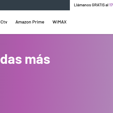
Llámanos GRATIS al
17
ICtv
Amazon Prime
WiMAX
endas más