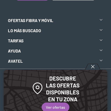
OFERTAS FIBRA Y MÓVIL
LO MÁS BUSCADO
TARIFAS
AYUDA
AVATEL
DESCUBRE
Aviso legal
-
Política de privacidad
-
Política de Cookies
LAS OFERTAS
DISPONIBLES
© 2026 Avatel Telecom. Todos los derechos reservados.
EN TU ZONA
Ver ofertas