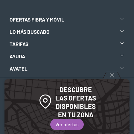
OFERTAS FIBRA Y MÓVIL
LO MÁS BUSCADO
TARIFAS
AYUDA
AVATEL
DESCUBRE
Aviso legal
-
Política de privacidad
-
Política de Cookies
LAS OFERTAS
DISPONIBLES
© 2026 Avatel Telecom. Todos los derechos reservados.
EN TU ZONA
Ver ofertas