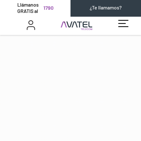
Llámanos
¿Te llamamos?
1790
GRATIS al