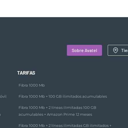
Sobre Avatel
Tie
TARIFAS
Fibra 1000 Mb
óvil
Fibra 1000 Mb + 100 GB ilimitados acumulables​
Fibra 1000 Mb + 2 líneas ilimitadas 100 GB
a
acumulables + Amazon Prime 12 meses​
Fibra 1000 Mb + 2 líneas ilimitadas GB ilimitados +