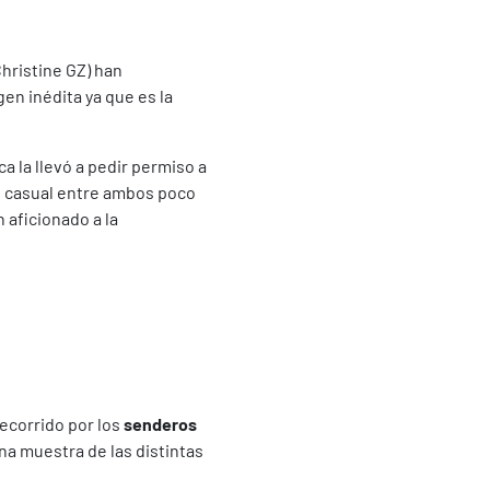
hristine GZ) han
en inédita ya que es la
a la llevó a pedir permiso a
ro casual entre ambos poco
n aficionado a la
recorrido por los
senderos
una muestra de las distintas