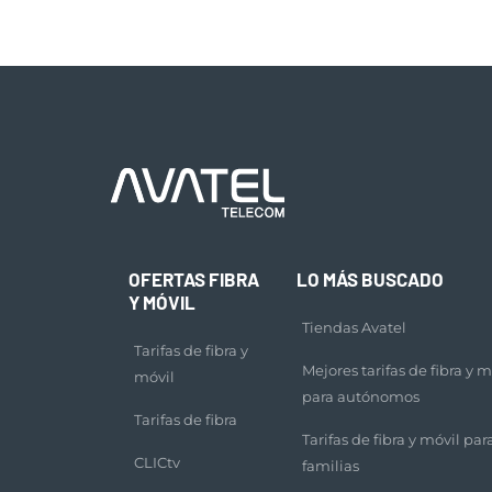
OFERTAS FIBRA
LO MÁS BUSCADO
Y MÓVIL
Tiendas Avatel
Tarifas de fibra y
Mejores tarifas de fibra y m
móvil
para autónomos
Tarifas de fibra
Tarifas de fibra y móvil par
CLICtv
familias