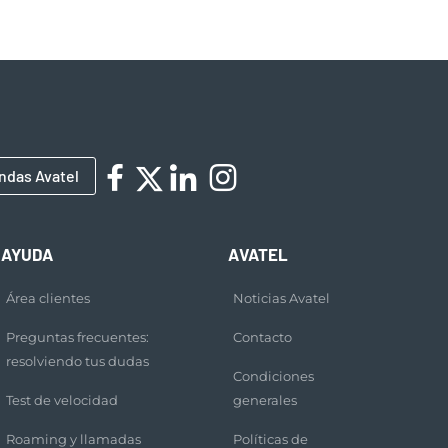
ndas Avatel
AYUDA
AVATEL
Área clientes
Noticias Avatel
Preguntas frecuentes:
Contacto
resolviendo tus dudas
Condiciones
Test de velocidad
generales
Roaming y llamadas
Políticas de