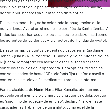
empresas y se espera que antes de final de año se complete el
servicio al resto de la población urbana; así como en Silleda,
donde 2.500 hogares ya cuentan con fibra óptica.
Del mismo modo, hoy se ha celebrado la inauguración de la
nueva tienda Avatel en el municipio coruñés de Santa Comba. A
todos los actos han acudido los alcaldes de cada zona así como
los gerentes de las tiendas y la directora de Tiendas de Avatel.
De esta forma, los puntos de venta ubicados en la Rúa Jaime
Janer, 7 (Marín), Rúa Progreso, 11 (Silleda) y Av. de Alfonso Molina,
61 (Santa Comba) ofrecen asesoría especializada y cercana
sobre los servicios de la operadora: fibra óptica ultrarrápida,
con velocidades de hasta 1GB; telefonía fija; telefonía móvil o
contenidos de televisión mediante su propia plataforma.
Para la alcaldesa de
Marín
, Maria Pilar Ramallo, abrir un nuevo
negocio en el municipio siempre es una buena noticia, porque
es “sinónimo de riqueza y de empleo”, declaró. “Pero en este
caso, además, hablamos de un ámbito, como es el de la