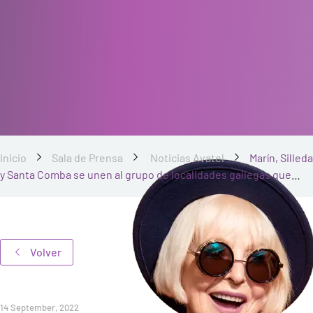
Inicio
Sala de Prensa
Noticias Avatel
Marín, Silleda
y Santa Comba se unen al grupo de localidades gallegas que
apuestan por la conectividad de alta velocidad
Volver
14 September, 2022