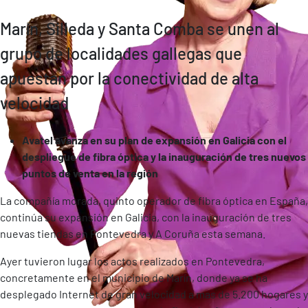
Marín, Silleda y Santa Comba se unen al
grupo de localidades gallegas que
apuestan por la conectividad de alta
velocidad
Avatel avanza en su plan de expansión en Galicia con el
despliegue de fibra óptica y la inauguración de tres nuevos
puntos de venta en la región
La compañía morada, quinto operador de fibra óptica en España,
continúa su expansión en Galicia, con la inauguración de tres
nuevas tiendas en Pontevedra y A Coruña esta semana.
Ayer tuvieron lugar los actos realizados en Pontevedra,
concretamente en el municipio de Marín, donde ya se ha
desplegado Internet de gran velocidad a mas de 5.200 hogares y