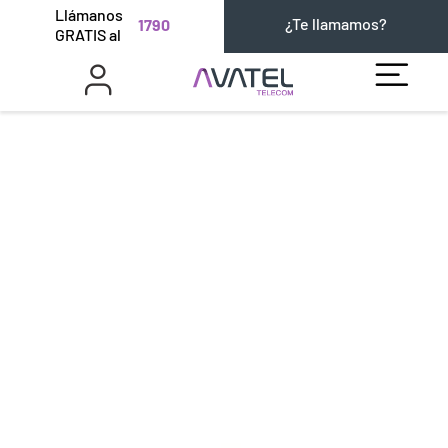
Llámanos
¿Te llamamos?
1790
GRATIS al