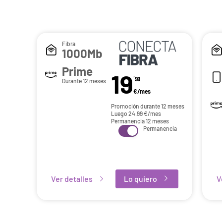
Fibra
1000Mb
Prime
19
´99
Durante 12 meses
€/mes
Promoción durante 12 meses
Luego
24.99
€/mes
Permanencia 12 meses
Permanencia
Ver detalles
Lo quiero
V