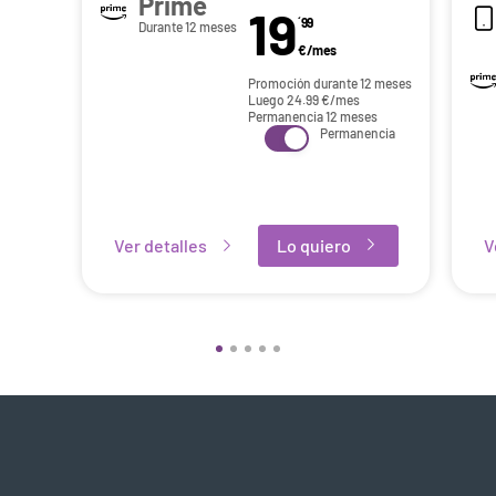
Prime
19
´99
Durante 12 meses
€/mes
Promoción durante 12 meses
Luego
24.99
€/mes
Permanencia 12 meses
Permanencia
Ver detalles
Lo quiero
V