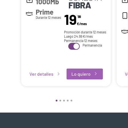
1000Mb
Prime
19
´99
Durante 12 meses
€/mes
Promoción durante 12 meses
Luego
24.99
€/mes
Permanencia 12 meses
Permanencia
Ver detalles
Lo quiero
V