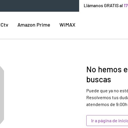
Llámanos GRATIS al
17
ICtv
Amazon Prime
WiMAX
No hemos en
buscas
Puede que ya no esté
Resolvemos tus duda
atendemos de 9:00h 
Ir a página de inici