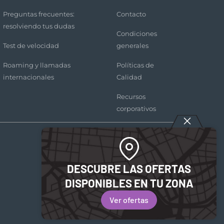
Preguntas frecuentes:
Contacto
resolviendo tus dudas
Condiciones
Test de velocidad
generales
Roaming y llamadas
Políticas de
internacionales
Calidad
Recursos
corporativos
DESCUBRE LAS OFERTAS
DISPONIBLES EN TU ZONA
Ver ofertas