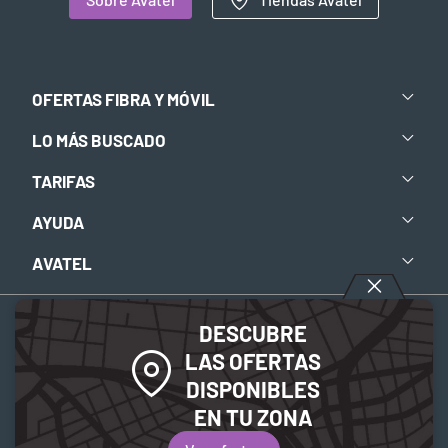
OFERTAS FIBRA Y MÓVIL
LO MÁS BUSCADO
TARIFAS
AYUDA
AVATEL
DESCUBRE
Aviso legal
-
Política de privacidad
-
Política de Cookies
LAS OFERTAS
DISPONIBLES
© 2026 Avatel Telecom. Todos los derechos reservados.
EN TU ZONA