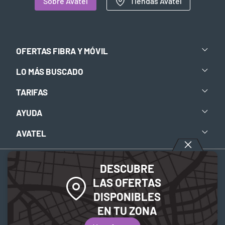
Sobre Avatel
Tiendas Avatel
OFERTAS FIBRA Y MÓVIL
LO MÁS BUSCADO
TARIFAS
AYUDA
AVATEL
DESCUBRE
Aviso legal
-
Política de privacidad
-
Política de Cookies
LAS OFERTAS
DISPONIBLES
© 2026 Avatel Telecom. Todos los derechos reservados.
EN TU ZONA