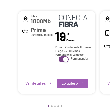
Fibra
1000Mb
Prime
19
´99
Durante 12 meses
€/mes
Promoción durante 12 meses
Luego
24.99
€/mes
Permanencia 12 meses
Permanencia
Ver detalles
Lo quiero
V