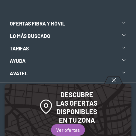
OFERTAS FIBRA Y MÓVIL
LO MÁS BUSCADO
TARIFAS
AYUDA
AVATEL
DESCUBRE
Aviso legal
-
Política de privacidad
-
Política de Cookies
LAS OFERTAS
DISPONIBLES
© 2026 Avatel Telecom. Todos los derechos reservados.
EN TU ZONA
Ver ofertas