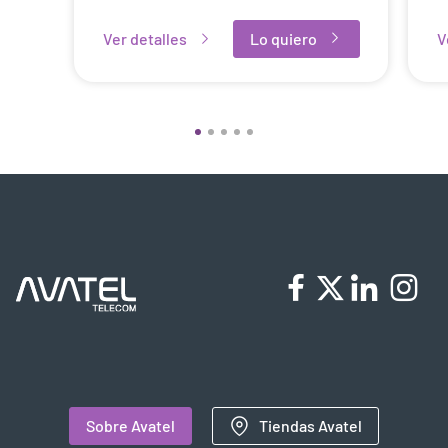
Ver detalles
Lo quiero
V
Sobre Avatel
Tiendas Avatel