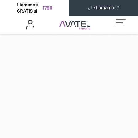
Llámanos
¿Te llamamos?
1790
GRATIS al