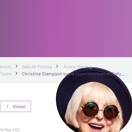
Inicio
Sala de Prensa
Avatel Racing
Team
Christine Giampaoli suma experiencia en el Rally
Andalucía y se enfoca al Campeonato de España
Volver
19 May, 2021