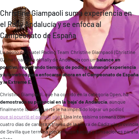
Christine Giampaoli suma experiencia en
el Rally Andalucía y se enfoca al
Campeonato de España
La piloto de Avatel Racing Team Christine Giampaoli (Christine
GZ) ha finalizado el Rally de Andalucía con un
balance en
positivo, registrando tiempos de podio y sumando experiencia
y kilómetros para enfocarse ahora en el Campeonato de España
y la Extreme E.
Christine Giampaoli, que ha corrido en la categoría Open, ha
demostrado su potencial en la ‘baja’ de Andalucía
, aunque
finalmente la mala suerte le ha impedido lograr un podio (
cosa
que sí ocurrió el pasado año
). Una intensísima semana con
cuatro días de carrera a través de la sierra de Cádiz y la provincia
de Sevilla que termina con un buen bagaje y sensaciones para la
piloto.