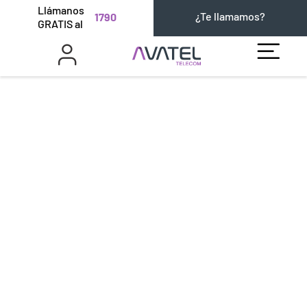
Llámanos
¿Te llamamos?
1790
GRATIS al