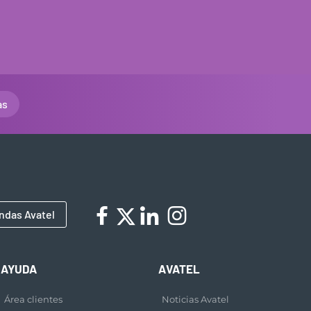
as
ndas Avatel
AYUDA
AVATEL
Área clientes
Noticias Avatel