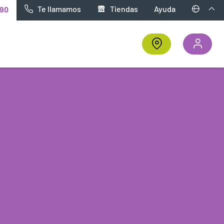
Te llamamos
Tiendas
Ayuda
90