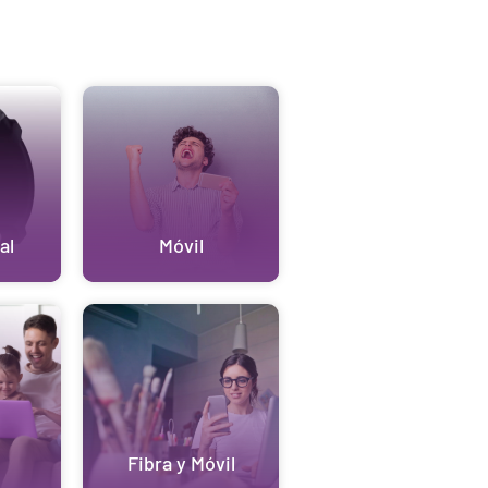
al
Móvil
Fibra y Móvil