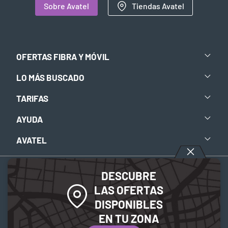
Sobre Avatel
Tiendas Avatel
OFERTAS FIBRA Y MÓVIL
LO MÁS BUSCADO
TARIFAS
AYUDA
AVATEL
DESCUBRE
Aviso legal
-
Política de privacidad
-
Política de Cookies
LAS OFERTAS
DISPONIBLES
© 2026 Avatel Telecom. Todos los derechos reservados.
EN TU ZONA