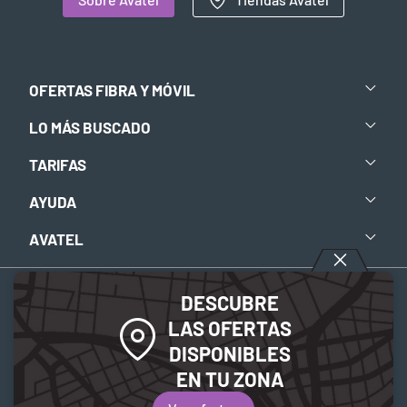
OFERTAS FIBRA Y MÓVIL
LO MÁS BUSCADO
TARIFAS
AYUDA
AVATEL
DESCUBRE
Aviso legal
-
Política de privacidad
-
Política de Cookies
LAS OFERTAS
DISPONIBLES
© 2026 Avatel Telecom. Todos los derechos reservados.
EN TU ZONA