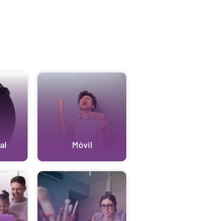
al
Móvil