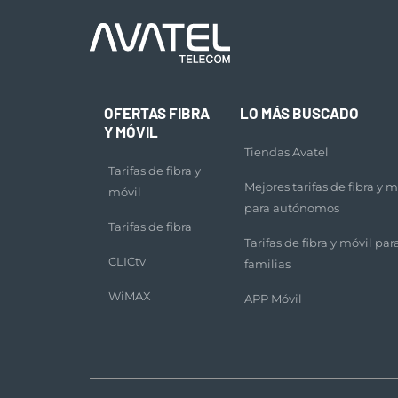
OFERTAS FIBRA
LO MÁS BUSCADO
Y MÓVIL
Tiendas Avatel
Tarifas de fibra y
Mejores tarifas de fibra y m
móvil
para autónomos
Tarifas de fibra
Tarifas de fibra y móvil par
CLICtv
familias
WiMAX
APP Móvil