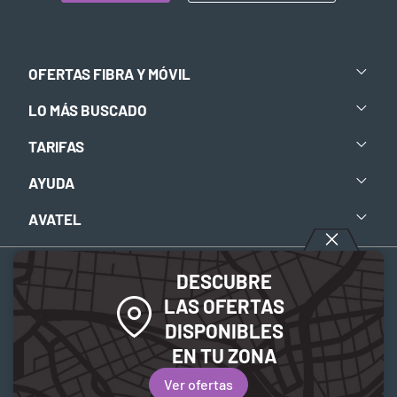
OFERTAS FIBRA Y MÓVIL
LO MÁS BUSCADO
TARIFAS
AYUDA
AVATEL
DESCUBRE
Aviso legal
-
Política de privacidad
-
Política de Cookies
LAS OFERTAS
DISPONIBLES
© 2026 Avatel Telecom. Todos los derechos reservados.
EN TU ZONA
Ver ofertas