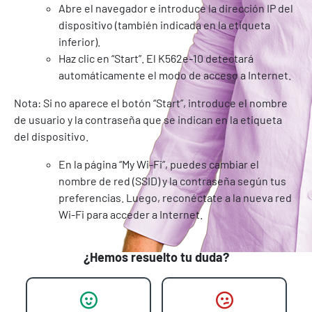
Abre el navegador e introduce la dirección IP del
dispositivo (también indicada en la etiqueta
inferior).
Haz clic en “Start”. El K562e-10 detectará
automáticamente el modo de acceso a Internet.
Nota: Si no aparece el botón “Start”, introduce el nombre
de usuario y la contraseña que se indican en la etiqueta
del dispositivo.
En la página “My Wi-Fi”, puedes cambiar el
nombre de red (SSID) y la contraseña según tus
preferencias. Luego, reconéctate a la nueva red
Wi-Fi para acceder a Internet.
¿Hemos resuelto tu duda?