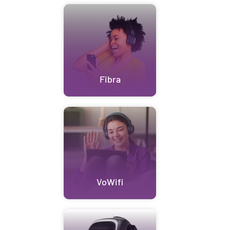
Fibra
VoWifi