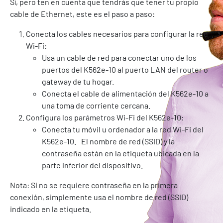
Sí, pero ten en cuenta que tendrás que tener tu propio
cable de Ethernet, este es el paso a paso:
Conecta los cables necesarios para configurar la red
Wi-Fi:
Usa un cable de red para conectar uno de los
puertos del K562e-10 al puerto LAN del router o
gateway de tu hogar.
Conecta el cable de alimentación del K562e-10 a
una toma de corriente cercana.
Configura los parámetros Wi-Fi del K562e-10:
Conecta tu móvil u ordenador a la red Wi-Fi del
K562e-10. El nombre de red (SSID) y la
contraseña están en la etiqueta ubicada en la
parte inferior del dispositivo.
Nota: Si no se requiere contraseña en la primera
conexión, simplemente usa el nombre de red (SSID)
indicado en la etiqueta.