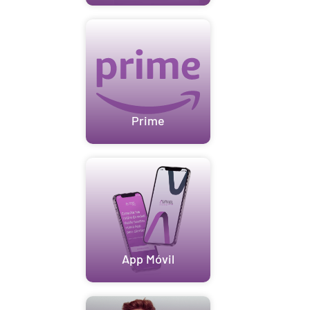
Prime
App Móvil