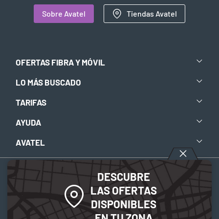
Sobre Avatel
Tiendas Avatel
OFERTAS FIBRA Y MÓVIL
LO MÁS BUSCADO
TARIFAS
AYUDA
AVATEL
DESCUBRE
Aviso legal
-
Política de privacidad
-
Política de Cookies
LAS OFERTAS
DISPONIBLES
© 2026 Avatel Telecom. Todos los derechos reservados.
EN TU ZONA