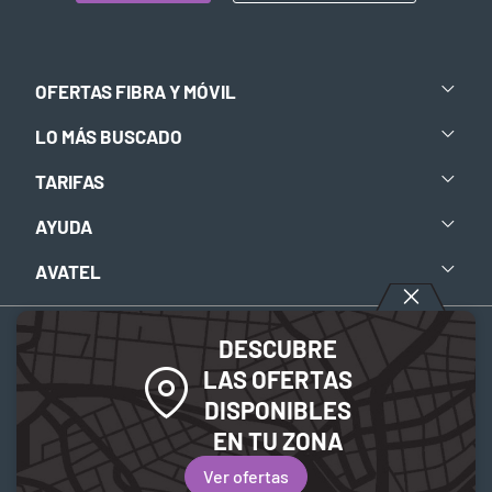
OFERTAS FIBRA Y MÓVIL
LO MÁS BUSCADO
TARIFAS
AYUDA
AVATEL
DESCUBRE
Aviso legal
-
Política de privacidad
-
Política de Cookies
LAS OFERTAS
DISPONIBLES
© 2026 Avatel Telecom. Todos los derechos reservados.
EN TU ZONA
Ver ofertas