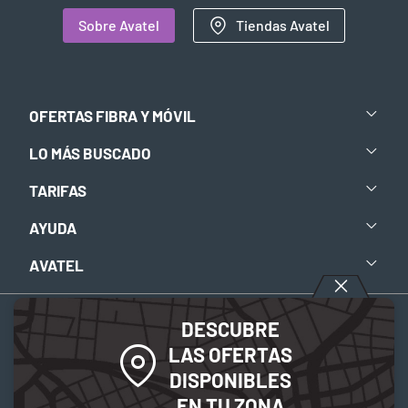
Sobre Avatel
Tiendas Avatel
OFERTAS FIBRA Y MÓVIL
LO MÁS BUSCADO
TARIFAS
AYUDA
AVATEL
DESCUBRE
Aviso legal
-
Política de privacidad
-
Política de Cookies
LAS OFERTAS
DISPONIBLES
© 2026 Avatel Telecom. Todos los derechos reservados.
EN TU ZONA