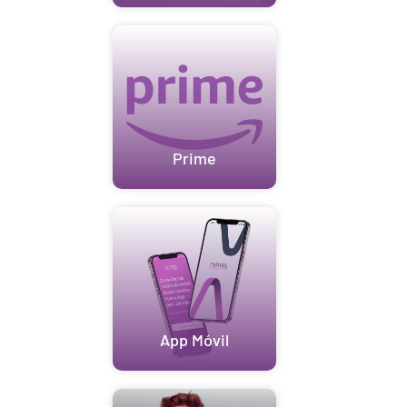
Prime
App Móvil