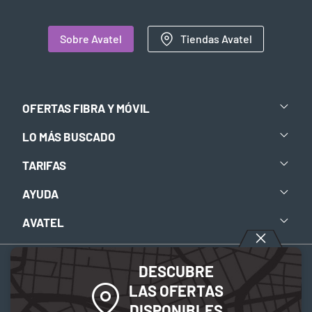
Sobre Avatel
Tiendas Avatel
OFERTAS FIBRA Y MÓVIL
LO MÁS BUSCADO
TARIFAS
AYUDA
AVATEL
DESCUBRE
Aviso legal
-
Política de privacidad
-
Política de Cookies
LAS OFERTAS
DISPONIBLES